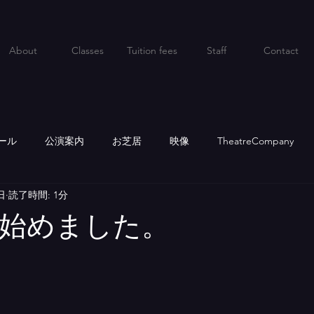
About
Classes
Tuition fees
Staff
Contact
ール
公演案内
お芝居
映像
TheatreCompany
日
読了時間: 1分
始めました。