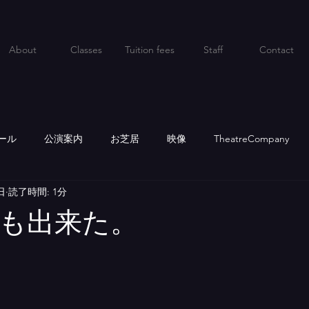
About
Classes
Tuition fees
Staff
Contact
ール
公演案内
お芝居
映像
TheatreCompany
日
読了時間: 1分
も出来た。