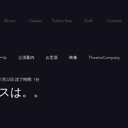
About
Classes
Tuition fees
Staff
Contact
ール
公演案内
お芝居
映像
TheatreCompany
年7月22日
読了時間: 1分
スは。。