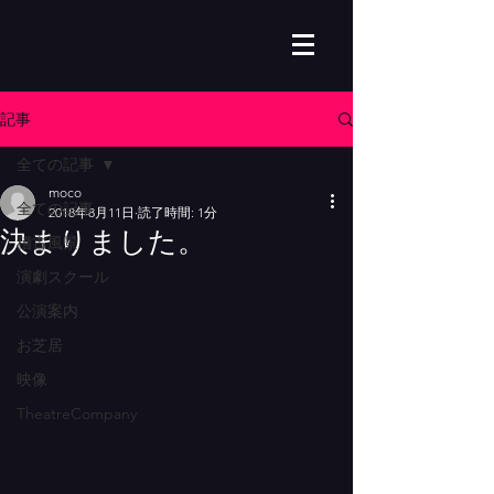
記事
全ての記事
moco
全ての記事
2018年8月11日
読了時間: 1分
決まりました。
稽古風景
演劇スクール
公演案内
お芝居
映像
TheatreCompany